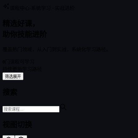
课程中心
·
系统学习 · 实战进阶
菜
单
精选好课，
IP 广场
影游
剧组大厅
全球 AI
助你技能进阶
覆盖热门领域，从入门到实战，系统化学习路径。
0
门课程可学习
持续更新学习路径
筛选
展开
搜索
视图切换