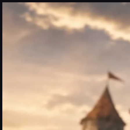
選
單
IP 廣場
影遊
劇組大廳