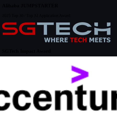
Alibaba JUMPSTARTER
2025 Top 30 / Top AI Application Award
SGTech Impact Award
2026 獲獎團隊