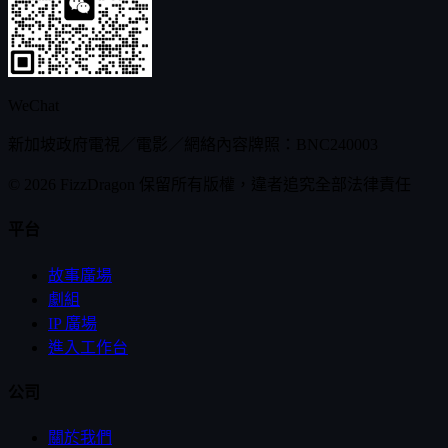
WeChat
新加坡政府電視／電影／網絡內容牌照：BNC240003
© 2026 FizzDragon 保留所有版權，違者追究全部法律責任
平台
故事廣場
劇組
IP 廣場
進入工作台
公司
關於我們