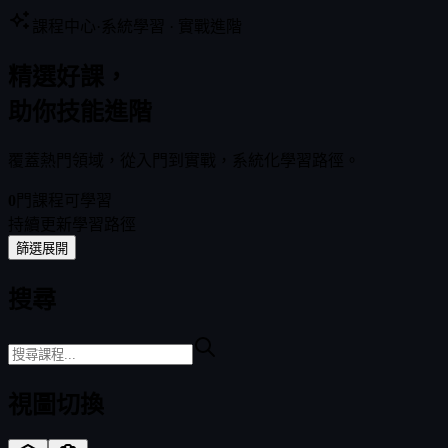
課程中心
·
系統學習 · 實戰進階
精選好課，
FIZZSTUDIO
助你技能進階
覆蓋熱門領域，從入門到實戰，系統化學習路徑。
0
門課程可學習
持續更新學習路徑
篩選
展開
搜尋
視圖切換