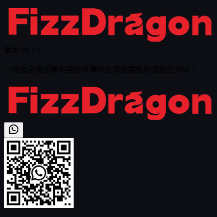
選
單
IP 廣場
影遊
劇組大廳
全球 AI
版本 v0.1.0
一個為全球創意內容提供高效交易與賦能的流動性市場。